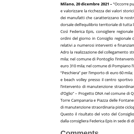
Milano, 20 dicembre 2021 –
“Occorre pun
e valorizzare la ricchezza dei valori storici
dei manufatti che caratterizzano le nostr
dorsale dell’equilibrio territoriale di tutta
Così Federica Epis, consigliere regiona
ordini del giorno in Consiglio regionale 
relativi a numerosi interventi e finanzi
Adro la realizzazione del collegamento str
mila; nel comune di Pontoglio l’intervent
euro 310 mila; nel comune di Pompiano l’
“Peschiera” per l’importo di euro 60 mila
e beach volley presso il centro sportivo
l’intervento di manutenzione straordin
d’Oglio” – Progetto DNA nel comune di Qui
Torre Campanaria e Piazza delle Fontane 
di manutenzione straordinaria piste cicl
Questo il risultato del voto del Consigl
dalla consigliera Federica Epis in sede di
Comments