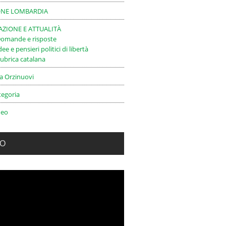
ONE LOMBARDIA
ZIONE E ATTUALITÀ
omande e risposte
dee e pensieri politici di libertà
ubrica catalana
da Orzinuovi
tegoria
deo
EO