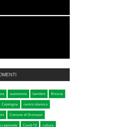
OMENTI
ura
autonomia
bambini
Brescia
Catalogna
centro islamico
ini
Comune di Orzinuovi
o regionale
Covid-19
cultura