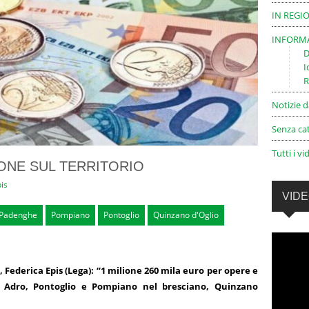
IN REGI
INFORMA
D
I
R
Notizie 
Senza ca
Tutti i vi
LIONE SUL TERRITORIO
is
VID
Padenghe
Pompiano
Pontoglio
Quinzano d'Oglio
Federica Epis (Lega): “1 milione 260 mila euro per opere e
 Adro, Pontoglio e Pompiano nel bresciano, Quinzano