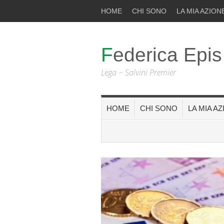
HOME
CHI SONO
LA MIA AZION
Federica Epis
Lega ~ Salvini Premier
HOME
CHI SONO
LA MIA A