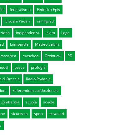
lfi
federalismo
Federica Epis
Giovani Padani
immigrati
zione
indipendenza
islam
Lega
rd
Lombardia
Matteo Salvini
moschea
moschee
Orzinuovi
PD
nuovi
pesca
profughi
a di Brescia
Radio Padania
ndum
referendum costituzionale
 Lombardia
scuola
scuole
one
sicurezza
sport
stranieri
o