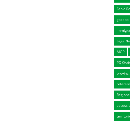
Fabio Ro
gazebo
immigra
Lega No
MGP
PD Orzi
provinci
refere
Regione
secessi
territori