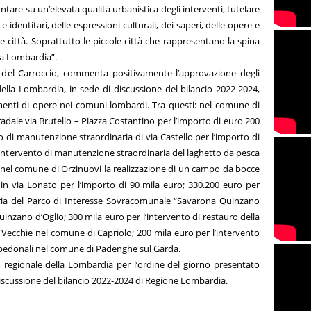
tare su un’elevata qualità urbanistica degli interventi, tutelare
 e identitari, delle espressioni culturali, dei saperi, delle opere e
e città. Soprattutto le piccole città che rappresentano la spina
 la Lombardia”.
le del Carroccio, commenta positivamente l’approvazione degli
della Lombardia, in sede di discussione del bilancio 2022-2024,
amenti di opere nei comuni lombardi. Tra questi: nel comune di
adale via Brutello – Piazza Costantino per l’importo di euro 200
o di manutenzione straordinaria di via Castello per l’importo di
intervento di manutenzione straordinaria del laghetto da pesca
; nel comune di Orzinuovi la realizzazione di un campo da bocce
 in via Lonato per l’importo di 90 mila euro; 330.200 euro per
aria del Parco di Interesse Sovracomunale “Savarona Quinzano
nzano d’Oglio; 300 mila euro per l’intervento di restauro della
Vecchie nel comune di Capriolo; 200 mila euro per l’intervento
opedonali nel comune di Padenghe sul Garda.
io regionale della Lombardia per l’ordine del giorno presentato
 discussione del bilancio 2022-2024 di Regione Lombardia.