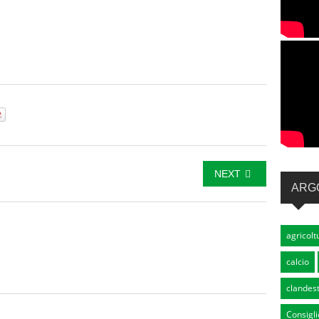
NEXT
ARG
agricolt
calcio
clandest
Consigli