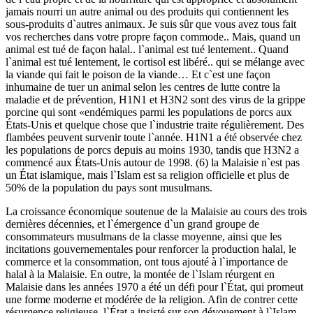
jamais nourri un autre animal ou des produits qui contiennent les
sous-produits d`autres animaux. Je suis sûr que vous avez tous fait
vos recherches dans votre propre façon commode.. Mais, quand un
animal est tué de façon halal.. l`animal est tué lentement.. Quand
l`animal est tué lentement, le cortisol est libéré.. qui se mélange avec
la viande qui fait le poison de la viande… Et c`est une façon
inhumaine de tuer un animal selon les centres de lutte contre la
maladie et de prévention, H1N1 et H3N2 sont des virus de la grippe
porcine qui sont «endémiques parmi les populations de porcs aux
États-Unis et quelque chose que l`industrie traite régulièrement. Des
flambées peuvent survenir toute l`année. H1N1 a été observée chez
les populations de porcs depuis au moins 1930, tandis que H3N2 a
commencé aux États-Unis autour de 1998. (6) la Malaisie n`est pas
un État islamique, mais l`Islam est sa religion officielle et plus de
50% de la population du pays sont musulmans.
La croissance économique soutenue de la Malaisie au cours des trois
dernières décennies, et l`émergence d`un grand groupe de
consommateurs musulmans de la classe moyenne, ainsi que les
incitations gouvernementales pour renforcer la production halal, le
commerce et la consommation, ont tous ajouté à l`importance de
halal à la Malaisie. En outre, la montée de l`Islam réurgent en
Malaisie dans les années 1970 a été un défi pour l`État, qui promeut
une forme moderne et modérée de la religion. Afin de contrer cette
résurgence religieuse, l`État a insisté sur son dévouement à l`Islam,