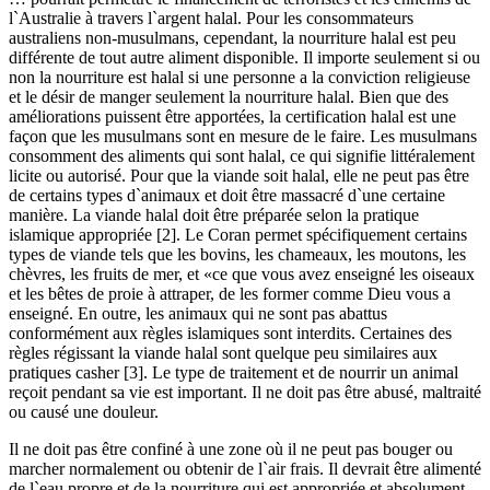
l`Australie à travers l`argent halal. Pour les consommateurs
australiens non-musulmans, cependant, la nourriture halal est peu
différente de tout autre aliment disponible. Il importe seulement si ou
non la nourriture est halal si une personne a la conviction religieuse
et le désir de manger seulement la nourriture halal. Bien que des
améliorations puissent être apportées, la certification halal est une
façon que les musulmans sont en mesure de le faire. Les musulmans
consomment des aliments qui sont halal, ce qui signifie littéralement
licite ou autorisé. Pour que la viande soit halal, elle ne peut pas être
de certains types d`animaux et doit être massacré d`une certaine
manière. La viande halal doit être préparée selon la pratique
islamique appropriée [2]. Le Coran permet spécifiquement certains
types de viande tels que les bovins, les chameaux, les moutons, les
chèvres, les fruits de mer, et «ce que vous avez enseigné les oiseaux
et les bêtes de proie à attraper, de les former comme Dieu vous a
enseigné. En outre, les animaux qui ne sont pas abattus
conformément aux règles islamiques sont interdits. Certaines des
règles régissant la viande halal sont quelque peu similaires aux
pratiques casher [3]. Le type de traitement et de nourrir un animal
reçoit pendant sa vie est important. Il ne doit pas être abusé, maltraité
ou causé une douleur.
Il ne doit pas être confiné à une zone où il ne peut pas bouger ou
marcher normalement ou obtenir de l`air frais. Il devrait être alimenté
de l`eau propre et de la nourriture qui est appropriée et absolument